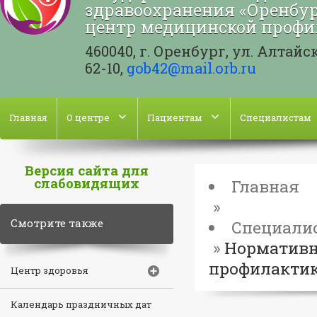
здравоохранения «Оренбур
центр медицинской профи
460040, г. Оренбург, ул. Алтайская
62-10,
gob42@mail.orb.ru
Главная
О центре
Пациентам
Специалистам
Версия сайта для
слабовидящих
Главная
»
Смотрите также
Специали
»
Нормативн
профилакти
Центр здоровья
Календарь праздничных дат